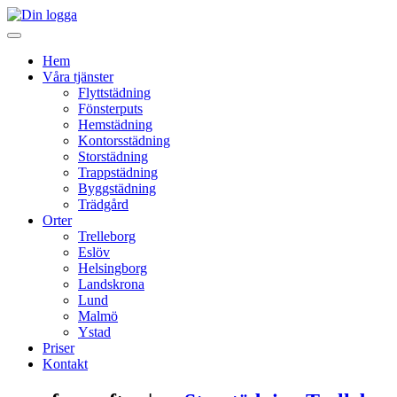
Hem
Våra tjänster
Flyttstädning
Fönsterputs
Hemstädning
Kontorsstädning
Storstädning
Trappstädning
Byggstädning
Trädgård
Orter
Trelleborg
Eslöv
Helsingborg
Landskrona
Lund
Malmö
Ystad
Priser
Kontakt