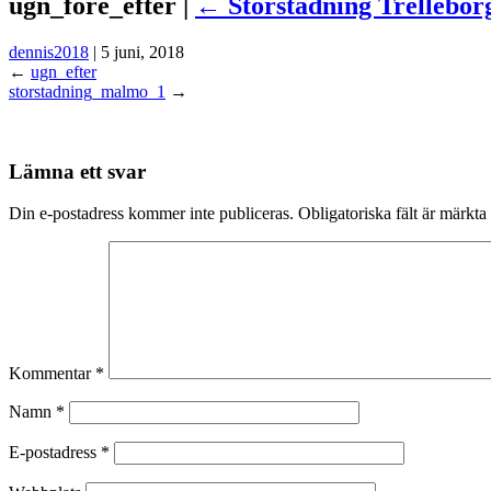
ugn_fore_efter |
←
Storstädning Trellebor
dennis2018
|
5 juni, 2018
←
ugn_efter
storstadning_malmo_1
→
Lämna ett svar
Din e-postadress kommer inte publiceras.
Obligatoriska fält är märkta
Kommentar
*
Namn
*
E-postadress
*