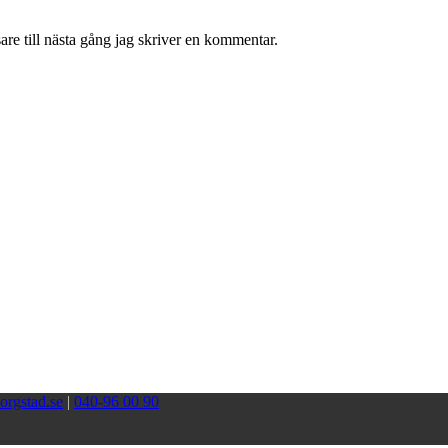
re till nästa gång jag skriver en kommentar.
orgstad.se
|
040-96 00 90