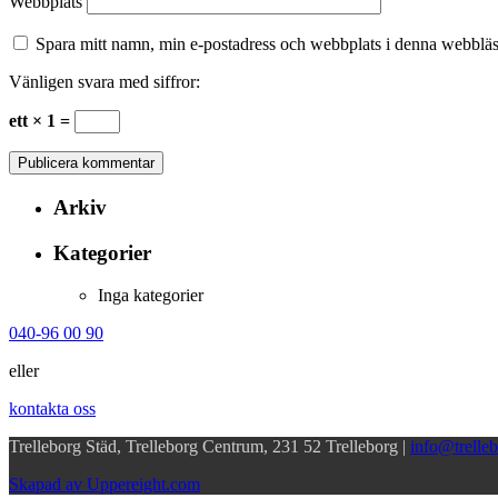
Webbplats
Spara mitt namn, min e-postadress och webbplats i denna webbläsa
Vänligen svara med siffror:
ett × 1 =
Arkiv
Kategorier
Inga kategorier
040-96 00 90
eller
kontakta oss
Trelleborg Städ, Trelleborg Centrum, 231 52 Trelleborg |
info@trelleb
Skapad av Uppereight.com