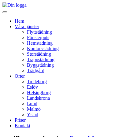
Hem
Våra tjänster
Flyttstädning
Fönsterputs
Hemstädning
Kontorsstädning
Storstädning
Trappstädning
Byggstädning
Trädgård
Orter
Trelleborg
Eslöv
Helsingborg
Landskrona
Lund
Malmö
Ystad
Priser
Kontakt