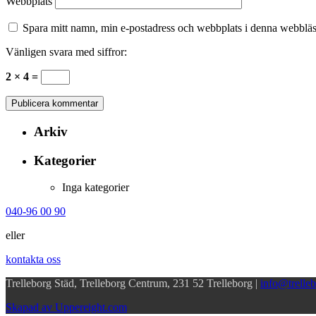
Webbplats
Spara mitt namn, min e-postadress och webbplats i denna webbläsa
Vänligen svara med siffror:
2 × 4 =
Arkiv
Kategorier
Inga kategorier
040-96 00 90
eller
kontakta oss
Trelleborg Städ, Trelleborg Centrum, 231 52 Trelleborg |
info@trelleb
Skapad av Uppereight.com