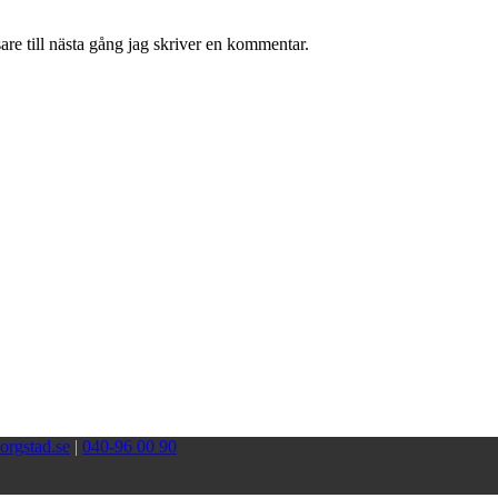
re till nästa gång jag skriver en kommentar.
orgstad.se
|
040-96 00 90