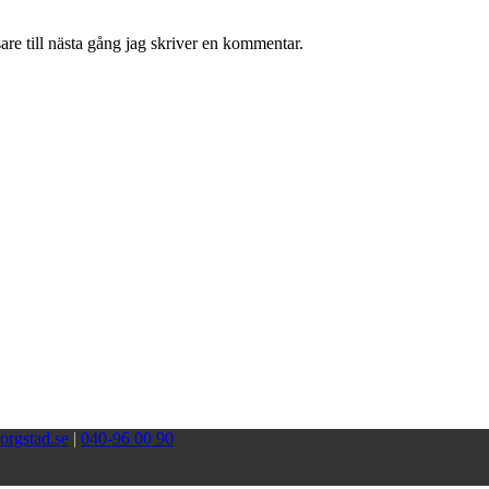
re till nästa gång jag skriver en kommentar.
orgstad.se
|
040-96 00 90