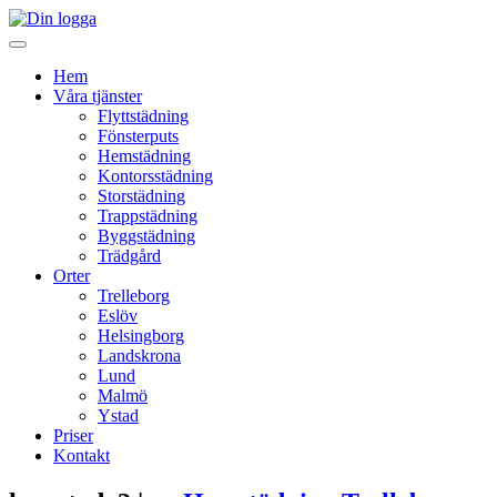
Hem
Våra tjänster
Flyttstädning
Fönsterputs
Hemstädning
Kontorsstädning
Storstädning
Trappstädning
Byggstädning
Trädgård
Orter
Trelleborg
Eslöv
Helsingborg
Landskrona
Lund
Malmö
Ystad
Priser
Kontakt