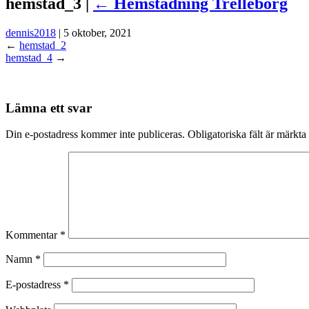
hemstad_3 |
←
Hemstädning Trelleborg
dennis2018
|
5 oktober, 2021
←
hemstad_2
hemstad_4
→
Lämna ett svar
Din e-postadress kommer inte publiceras.
Obligatoriska fält är märkta
Kommentar
*
Namn
*
E-postadress
*