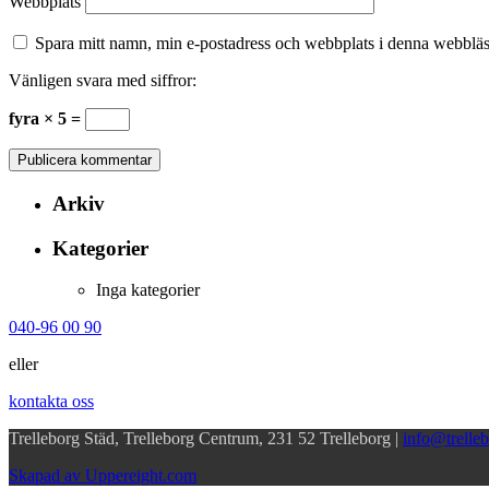
Webbplats
Spara mitt namn, min e-postadress och webbplats i denna webbläsa
Vänligen svara med siffror:
fyra × 5 =
Arkiv
Kategorier
Inga kategorier
040-96 00 90
eller
kontakta oss
Trelleborg Städ, Trelleborg Centrum, 231 52 Trelleborg |
info@trelleb
Skapad av Uppereight.com