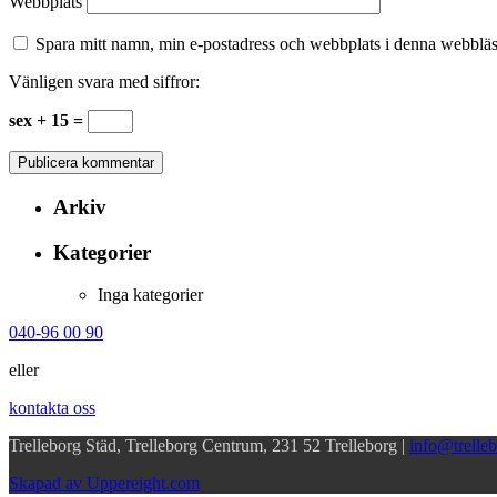
Webbplats
Spara mitt namn, min e-postadress och webbplats i denna webbläsa
Vänligen svara med siffror:
sex + 15 =
Arkiv
Kategorier
Inga kategorier
040-96 00 90
eller
kontakta oss
Trelleborg Städ, Trelleborg Centrum, 231 52 Trelleborg |
info@trelleb
Skapad av Uppereight.com