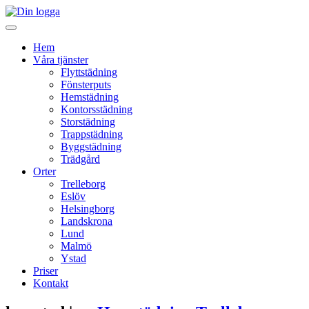
Hem
Våra tjänster
Flyttstädning
Fönsterputs
Hemstädning
Kontorsstädning
Storstädning
Trappstädning
Byggstädning
Trädgård
Orter
Trelleborg
Eslöv
Helsingborg
Landskrona
Lund
Malmö
Ystad
Priser
Kontakt