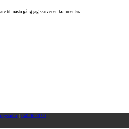
re till nästa gång jag skriver en kommentar.
orgstad.se
|
040-96 00 90