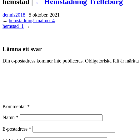
hemstad |
←
Hemstädning Trelleborg
dennis2018
|
5 oktober, 2021
←
hemstadning_malmo_4
hemstad_1
→
Lämna ett svar
Din e-postadress kommer inte publiceras.
Obligatoriska fält är märkta
Kommentar
*
Namn
*
E-postadress
*